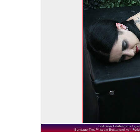
Exklusiver Content aus Eige
Bondage-Time™ ist ein Bestandteil von
Feti